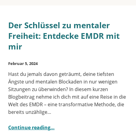
S
Der Schlüssel zu mentaler
c
Freiheit: Entdecke EMDR mit
h
mir
l
POSTED ON:
WRITTEN BY:
a
Tanja Klein
Februar 5, 2024
g
Hast du jemals davon geträumt, deine tiefsten
w
Ängste und mentalen Blockaden in nur wenigen
Sitzungen zu überwinden? In diesem kurzen
o
Blogbeitrag nehme ich dich mit auf eine Reise in die
r
Welt des EMDR – eine transformative Methode, die
t
bereits unzählige…
:
“Der Schlüssel zu mentaler Freiheit: Entdecke EMDR mit mir”
Continue reading
…
F