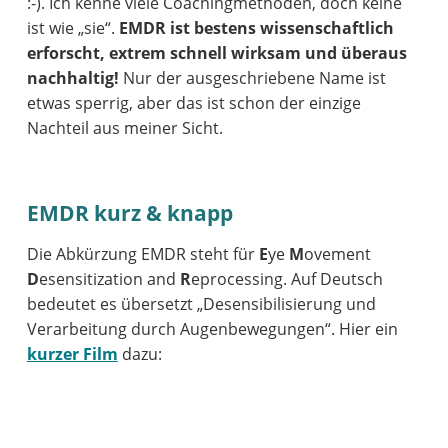
:-). Ich kenne viele Coachingmethoden, doch keine
ist wie „sie“.
EMDR ist bestens wissenschaftlich
erforscht, extrem schnell wirksam und überaus
nachhaltig!
Nur der ausgeschriebene Name ist
etwas sperrig, aber das ist schon der einzige
Nachteil aus meiner Sicht.
EMDR kurz & knapp
Die Abkürzung EMDR steht für
E
ye
M
ovement
D
esensitization and
R
eprocessing. Auf Deutsch
bedeutet es übersetzt „Desensibilisierung und
Verarbeitung durch Augenbewegungen“. Hier ein
kurzer Film
dazu: